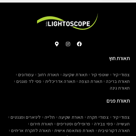
M
I
F
a
n
a
p
s
c
-
t
e
תאורת חוץ
m
a
b
a
g
o
r
r
o
צמודי קיר
שוטפי קיר
תאורת שקיעה
תאורת רחוב
עמודונים
k
a
k
e
m
תאורת בריכה
תאורת הצפה
תאורה אדריכלית
פסי לד מוגנים
r
תאורת גינה
-
a
l
תאורת פנים
t
צמודי קיר
צמודי תקרה
תאורת שקיעה
תלייה
ליניארים ומגנטים
תעשייה
פסי צבירה
פרופילים וסטריפים
תאורת חירום
תאורה דקורטיבית
תאורת מותאמת אישית
תאורה לתקרת אריחים