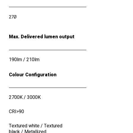
27Ø
Max. Delivered lumen output
190lm / 210lm
Colour Configuration
2700K / 3000K
CRI>90
Textured white
/
Textured
black
/
Metallized