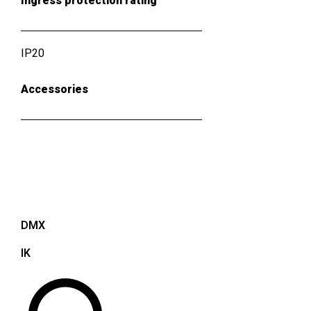
Ingress protection rating
IP20
Accessories
DMX
IK