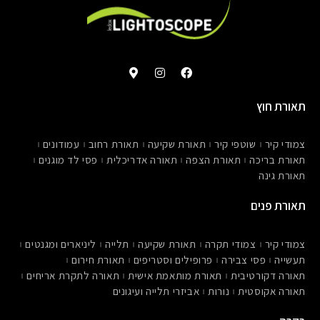
M
I
F
a
n
a
p
s
c
-
t
e
תאורת חוץ
m
a
b
a
g
o
r
r
o
צמודי קיר
שוטפי קיר
תאורת שקיעה
תאורת רחוב
עמודונים
k
a
k
e
m
תאורת בריכה
תאורת הצפה
תאורה אדריכלית
פסי לד מוגנים
r
תאורת גינה
-
a
l
תאורת פנים
t
צמודי קיר
צמודי תקרה
תאורת שקיעה
תלייה
ליניארים ומגנטים
תעשייה
פסי צבירה
פרופילים וסטריפים
תאורת חירום
תאורה דקורטיבית
תאורת מותאמת אישית
תאורה לתקרת אריחים
תאורה אקוסטית
נורות
אביזרי תלייה ועיגונים