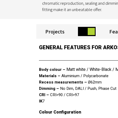
chromatic reproduction, sealing and dimming
fitting make it an unbeatable offer.
Projects
Fea
GENERAL FEATURES FOR ARKO
Matt white
/
White-Black
/
M
Body colour –
Materials –
Aluminium / Polycarbonate
Recess measurements –
Ø62mm
Dimming –
No Dim
,
DALI / Push
,
Phase Cut
CRI –
CRI>90
/
CRI>97
IK
7
Colour Configuration