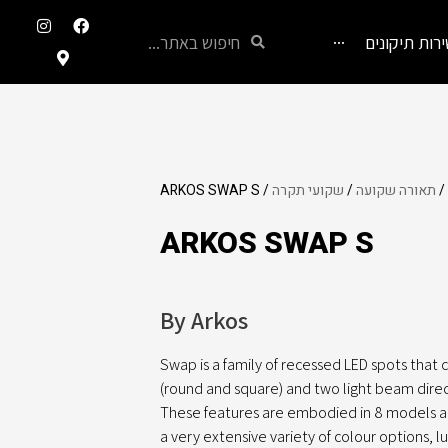
I
M
F
n
a
a
חיפוש
רות תיקונים
···
s
p
c
t
-
e
a
m
b
g
a
o
r
r
o
a
k
k
m
e
r
-
/
תאורה שקועה
/
שקועי תקרה
/ ARKOS SWAP S
a
l
t
ARKOS SWAP S
By Arkos
Swap is a family of recessed LED spots that co
(round and square) and two light beam direc
These features are embodied in 8 models a
a very extensive variety of colour options, 