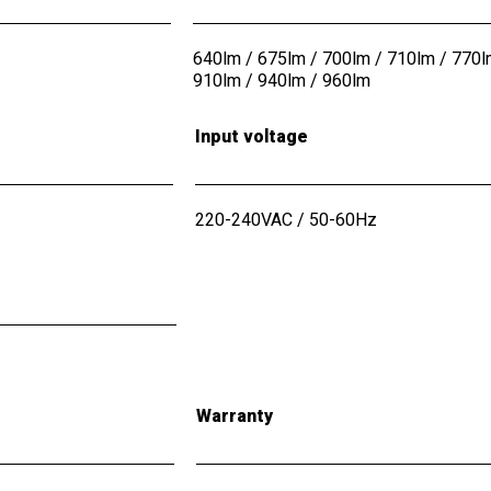
640lm / 675lm / 700lm / 710lm / 770l
910lm / 940lm / 960lm
Input voltage
220-240VAC / 50-60Hz
Warranty