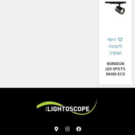
הוסף
לרשימת
האיפיון
NORDEON
LED SPOTS
SKADI-ECO
M
I
F
a
n
a