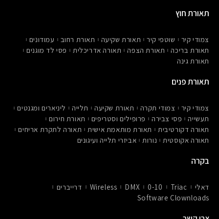
p
s
c
-
t
e
תאורת חוץ
m
a
b
a
g
o
r
r
o
צמודי קיר
שוטפי קיר
תאורת שקיעה
תאורת רחוב
עמודונים
k
a
k
e
m
תאורת בריכה
תאורת הצפה
תאורה אדריכלית
פסי לד מוגנים
r
תאורת גינה
-
a
l
תאורת פנים
t
צמודי קיר
צמודי תקרה
תאורת שקיעה
תלייה
ליניארים ומגנטים
תעשייה
פסי צבירה
פרופילים וסטריפים
תאורת חירום
תאורה דקורטיבית
תאורת מותאמת אישית
תאורה לתקרת אריחים
תאורה אקוסטית
נורות
אביזרי תלייה ועיגונים
בקרה
דאלי
Triac
0-10
DMX
Wireless
דרייברים
Software Clownloads
צרו קשר