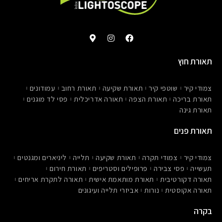
M
I
F
a
n
a
p
s
c
-
t
e
תאורת חוץ
m
a
b
a
g
o
r
r
o
צמודי קיר
שוטפי קיר
תאורת שקיעה
תאורת רחוב
עמודונים
k
a
k
e
m
תאורת בריכה
תאורת הצפה
תאורה אדריכלית
פסי לד מוגנים
r
תאורת גינה
-
a
l
תאורת פנים
t
צמודי קיר
צמודי תקרה
תאורת שקיעה
תלייה
ליניארים ומגנטים
תעשייה
פסי צבירה
פרופילים וסטריפים
תאורת חירום
תאורה דקורטיבית
תאורת מותאמת אישית
תאורה לתקרת אריחים
תאורה אקוסטית
נורות
אביזרי תלייה ועיגונים
בקרה