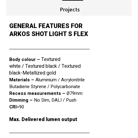
Projects
GENERAL FEATURES FOR
ARKOS SHOT LIGHT S FLEX
Textured
Body colour –
white
/
Textured black
/
Textured
black-Metallized gold
Materials –
Aluminium / Acrylonitrile
Butadiene Styrene / Polycarbonate
Recess measurements –
Ø79mm
Dimming –
No Dim
,
DALI / Push
CRI
>90
Max. Delivered lumen output