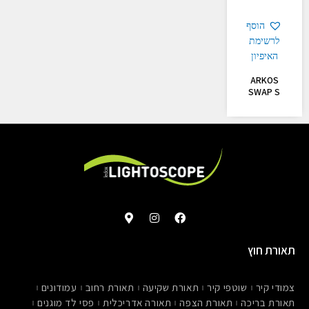
הוסף
לרשימת
האיפיון
ARKOS
SWAP S
M
I
F
a
n
a
p
s
c
-
t
e
תאורת חוץ
m
a
b
a
g
o
r
r
o
צמודי קיר
שוטפי קיר
תאורת שקיעה
תאורת רחוב
עמודונים
k
a
k
e
m
תאורת בריכה
תאורת הצפה
תאורה אדריכלית
פסי לד מוגנים