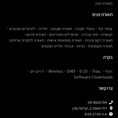
r
תאורת גינה
-
a
l
תאורת פנים
t
צמודי קיר
צמודי תקרה
תאורת שקיעה
תלייה
ליניארים ומגנטים
תעשייה
פסי צבירה
פרופילים וסטריפים
תאורת חירום
תאורה דקורטיבית
תאורת מותאמת אישית
תאורה לתקרת אריחים
תאורה אקוסטית
נורות
אביזרי תלייה ועיגונים
בקרה
דאלי
Triac
0-10
DMX
Wireless
דרייברים
Software Clownloads
צרו קשר
09-9550799
רח' האופה 2, קדימה צורן
א-ה 8:00-17:00