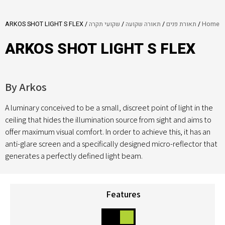
Home
/
תאורת פנים
/
תאורה שקועה
/
שקועי תקרה
/ ARKOS SHOT LIGHT S FLEX
ARKOS SHOT LIGHT S FLEX
By Arkos
A luminary conceived to be a small, discreet point of light in the
ceiling that hides the illumination source from sight and aims to
offer maximum visual comfort. In order to achieve this, it has an
anti-glare screen and a specifically designed micro-reflector that
generates a perfectly defined light beam.
Features