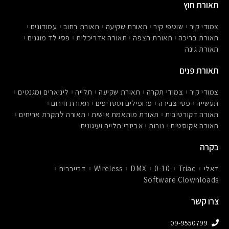
-
t
e
תאורת חוץ
m
a
b
a
g
o
r
r
o
צמודי קיר
שוטפי קיר
תאורת שקיעה
תאורת רחוב
עמודונים
k
a
k
תאורת בריכה
תאורת הצפה
תאורה אדריכלית
פסי לד מוגנים
e
m
תאורת גינה
r
-
a
תאורת פנים
l
t
צמודי קיר
צמודי תקרה
תאורת שקיעה
תלייה
ליניארים ומגנטים
תעשייה
פסי צבירה
פרופילים וסטריפים
תאורת חירום
תאורה דקורטיבית
תאורת מותאמת אישית
תאורה לתקרת אריחים
תאורה אקוסטית
נורות
אביזרי תלייה ועיגונים
בקרה
דאלי
Triac
0-10
DMX
Wireless
דרייברים
Software Clownloads
צרו קשר
09-9550799